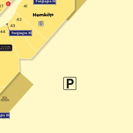
Postgången 36
I
27
41
42
43
44
Postgången 30
ngen 20