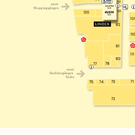
91
entré
124
Shoppinggången
83
130
122
10
82
11
G
D
81
111
80
78
77
entré
Stadshusgången
Södra
73
71
75
74
72