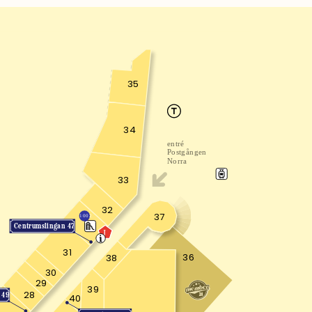
35
34
entré
Postgången
Norra
33
32
37
1002
Centrumslingan 47
J
31
36
38
30
29
39
28
 49
40