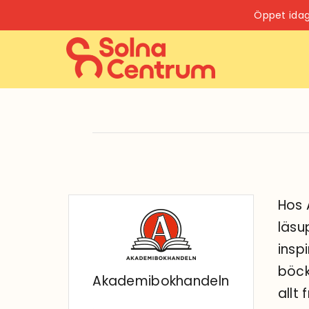
Fortsätt
Öppet idag
till
innehållet
Hos 
läsu
insp
böck
Akademibokhandeln
allt