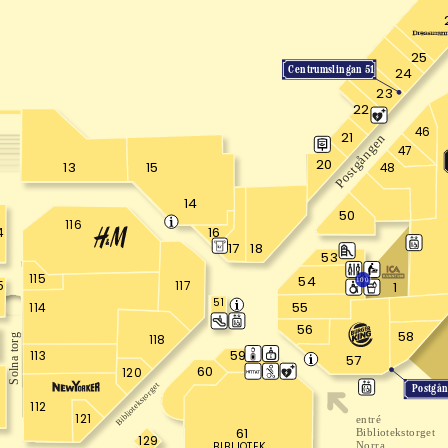
25
Centrumslingan 51
24
23
22
46
21
Postgången
47
20
13
15
48
14
50
116
16
4
18
17
53
115
54
1001
5
117
1
51
55
114
56
58
118
Solna torg
59
113
57
60
120
8
Bibliotekstorget
Postgå
112
121
entré
61
Bibliotekstorget
129
BIBLIOTEK
Norra