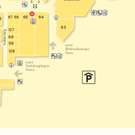
2
5
H
64
65
67
66
9
63
127
Solna torg
0
68
69
entré
Bibliotekstorget
128
Östra
entré
Stadshusgången
Norra