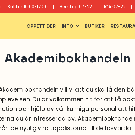
:
Butiker 10:00-17:00
Hemköp 07-22
ICA 07-22
ÖPPETTIDER
INFO
BUTIKER
RESTAURA
Akademibokhandeln
Akademibokhandeln vill vi att du ska få den b
pplevelsen. Du är välkommen hit för att få bokt
iration och hjälp av vår kunniga personal att hi
erna du är intresserad av. Akademibokhandel
 från de nyutgivna topplistorna till de läsvärda