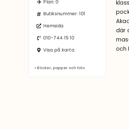
Plan: 0
klas
pock
Butiksnummer: 101
Akad
Hemsida
där 
010-744 15 10
mass
och 
Visa på karta
« Böcker, papper och foto