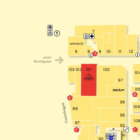
7
8
9
10
11
12
6
A
entré
Hotellgatan
103
102
100
101
10
97
10
B
E
96
Centralvägen
106
88
95
10
87
93
C
F
ÖVRE PLAN
92
90
1000