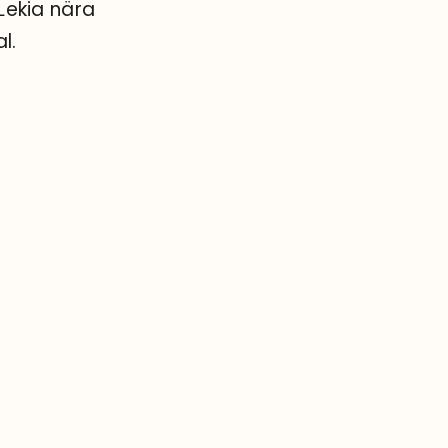
Lekia nära
l.