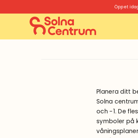
Fortsätt
Öppet ida
till
innehållet
Planera ditt 
Solna centrum
och -1. De fle
symboler på ka
våningsplanen.