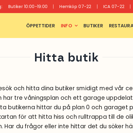
g:
Butiker 10:00-19:00
Hemköp 07-22
ICA 07-22
ÖPPETTIDER
INFO
BUTIKER
RESTAURA
Hitta butik
besök och hitta dina butiker smidigt med vår c
 har tre våningsplan och ett garage uppdelat 
sta butikerna hittar du på plan 0 och garaget p
rtan för att hitta hiss och rulltrappa till de ol
 Har du frågor eller inte hittar det du söker hä