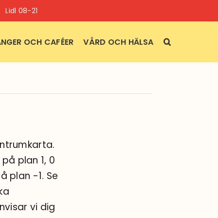
Lidl 08-21
NGER OCH CAFÉER
VÅRD OCH HÄLSA
entrumkarta.
på plan 1, 0
å plan -1. Se
ika
nvisar vi dig