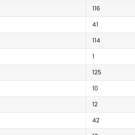
116
41
114
1
125
10
12
42