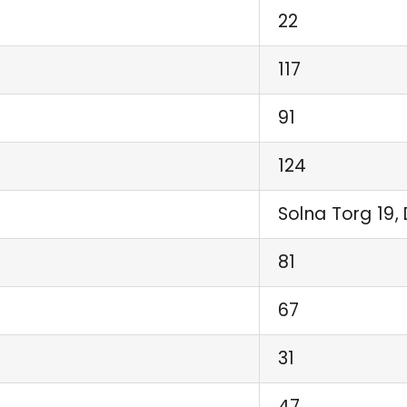
22
117
91
124
Solna Torg 19, 
81
67
31
47