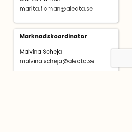
marita.floman@alecta.se
Marknadskoordinator
Malvina Scheja
malvina.scheja@alecta.se
Fastighetsägare
Alecta Fastigheter AB
Klarabergsviadukten 70, trh B,
vån 7
111 64 Stockholm