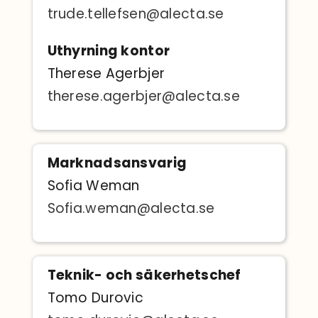
trude.tellefsen@alecta.se
Uthyrning kontor
Therese Agerbjer
therese.agerbjer@alecta.se
Marknadsansvarig
Sofia Weman
Sofia.weman@alecta.se
Teknik- och säkerhetschef
Tomo Durovic