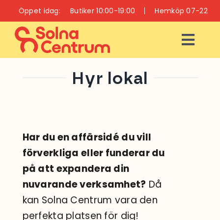
Fortsätt
Öppet idag:
Butiker 10:00-19:00
Hemköp 07-22
till
innehållet
Togg
Navi
ÖPPETTIDER
Hyr lokal
INFO
BUTIKER
Har du en affärsidé du vill
förverkliga eller funderar du
RESTAURANGER
på att expandera din
OCH CAFÉER
nuvarande verksamhet?
Då
VÅRD OCH HÄLSA
kan Solna Centrum vara den
perfekta platsen för dig!