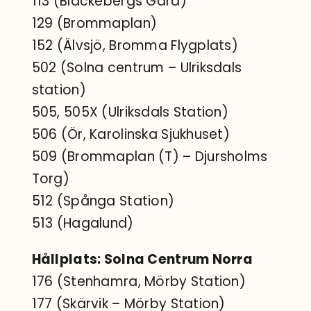
113 (Blackebergs Gård)
129 (Brommaplan)
152 (Älvsjö, Bromma Flygplats)
502 (Solna centrum – Ulriksdals
station)
505, 505X (Ulriksdals Station)
506 (Ör, Karolinska Sjukhuset)
509 (Brommaplan (T) – Djursholms
Torg)
512 (Spånga Station)
513 (Hagalund)
Hållplats: Solna Centrum Norra
176 (Stenhamra, Mörby Station)
177 (Skärvik – Mörby Station)