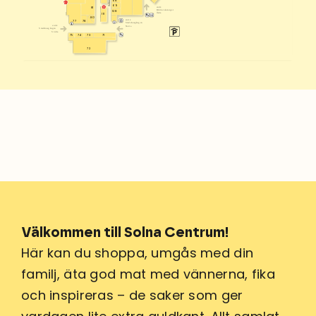
Solna torg
68
G
69
D
entré
81
Bibliotekstorget
128
Östra
111
80
entré
78
77
Stadshusgången
entré
Norra
Stadshusgången
Södra
73
71
75
74
72
Välkommen till Solna Centrum!
Här kan du shoppa, umgås med din
familj, äta god mat med vännerna, fika
och inspireras – de saker som ger