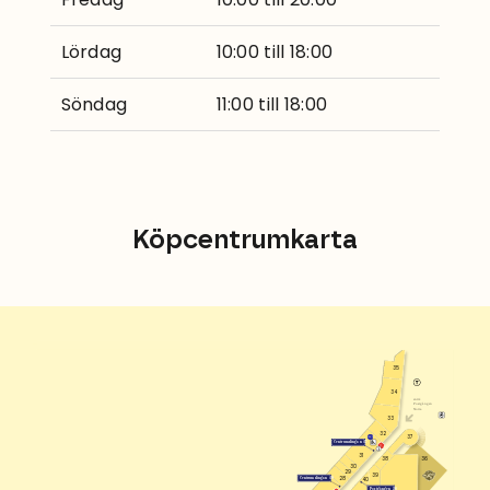
Lördag
10:00 till 18:00
Söndag
11:00 till 18:00
Köpcentrumkarta
35
34
entré
Postgången
Norra
33
32
37
1002
Centrumslingan 47
J
31
36
38
30
29
39
28
Centrumslingan 49
40
Postgången 36