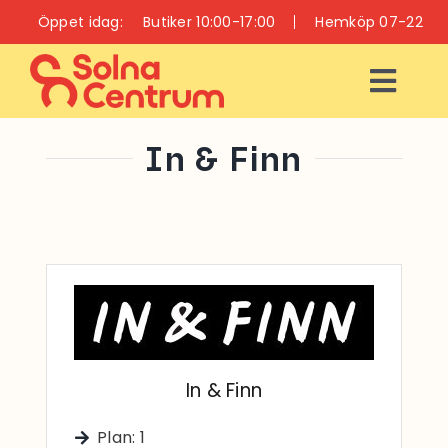
Fortsätt
Öppet idag:
Butiker 10:00-17:00
Hemköp 07-22
till
innehållet
Togg
Navi
ÖPPETTIDER
In & Finn
INFO
BUTIKER
RESTAURANGER
OCH CAFÉER
In & Finn
VÅRD OCH HÄLSA
Plan: 1