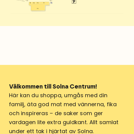
Stadshusgången
Södra
73
71
75
74
72
Välkommen till Solna Centrum!
Här kan du shoppa, umgås med din
familj, äta god mat med vännerna, fika
och inspireras – de saker som ger
vardagen lite extra guldkant. Allt samlat
under ett tak i hjärtat av Solna.