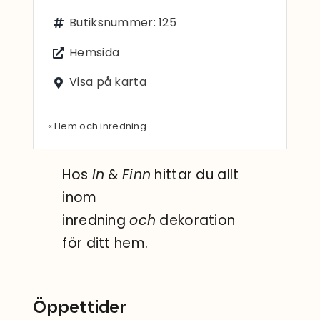
Sök
Butiksnummer: 125
efter:
Hemsida
Visa på karta
« Hem och inredning
Hos
In
&
Finn
hittar du allt
inom
inredning
och
dekoration
för ditt hem.
Öppettider