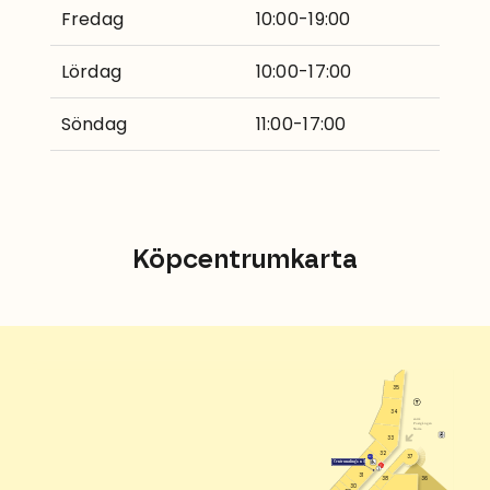
Fredag
10:00-19:00
Lördag
10:00-17:00
Söndag
11:00-17:00
Köpcentrumkarta
35
34
entré
Postgången
Norra
33
32
37
1002
Centrumslingan 47
J
31
36
38
30