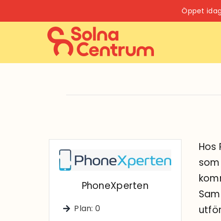
Fortsätt
Öppet idag
till
innehållet
Hos 
som 
komm
PhoneXperten
Sams
Plan: 0
utfö