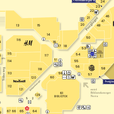
Centrumslingan 51
24
23
22
46
21
Postgången
47
20
13
15
48
14
50
116
16
4
18
17
53
115
54
1001
5
117
1
51
55
114
56
58
118
Solna torg
59
113
57
60
120
8
Bibliotekstorget
Postgå
112
121
entré
61
Bibliotekstorget
129
BIBLIOTEK
Norra
2
5
H
64
65
67
66
9