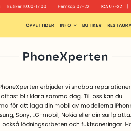
:
Butiker 10:00-17:00
Hemköp 07-22
ICA 07-22
ÖPPETTIDER
INFO
BUTIKER
RESTAURA
PhoneXperten
PhoneXperten erbjuder vi snabba reparationer
oftast blir klara samma dag. Till oss kan du
a för att laga din mobil av modellerna iPhon
ung, Sony, LG-mobil, Nokia eller din surfplatta.
r också lödningsarbeten och fuktsaneringar. H