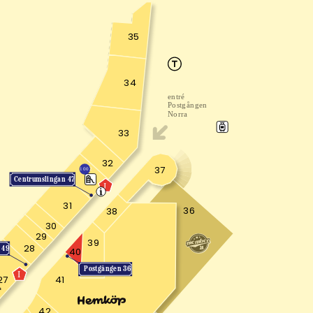
35
34
entré
Postgången
Norra
33
32
37
1002
Centrumslingan 47
J
31
36
38
30
29
39
28
 49
40
Postgången 36
I
27
41
42