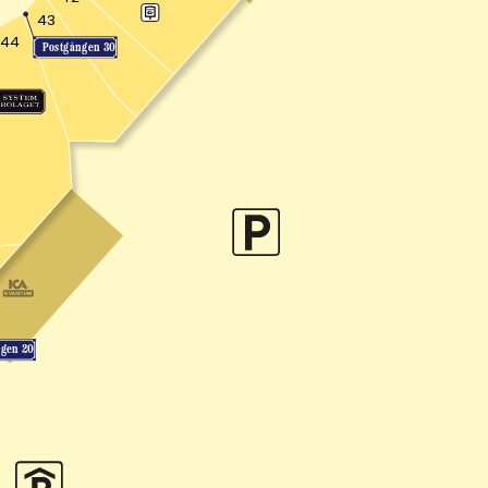
43
44
Postgången 30
ngen 20