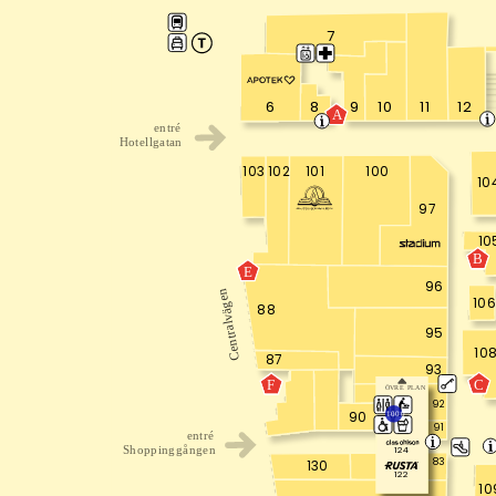
7
8
9
10
11
12
6
A
entré
Hotellgatan
103
102
100
101
10
97
10
B
E
96
Centralvägen
106
88
95
10
87
93
C
F
ÖVRE PLAN
92
90
1000
91
entré
124
Shoppinggången
83
130
122
10