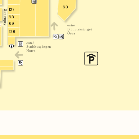
63
127
Solna torg
0
68
69
entré
Bibliotekstorget
128
Östra
entré
Stadshusgången
Norra