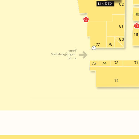
82
11
G
D
81
111
80
78
77
entré
Stadshusgången
Södra
73
71
75
74
72