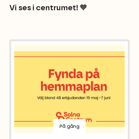
Vi ses i centrumet! 🧡
På gång