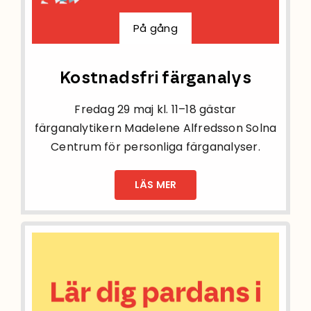
På gång
Kostnadsfri färganalys
Fredag 29 maj kl. 11–18 gästar
färganalytikern Madelene Alfredsson Solna
Centrum för personliga färganalyser.
LÄS MER