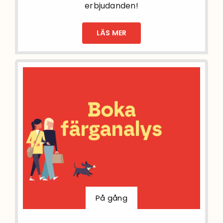
erbjudanden!
LÄS MER
På gång