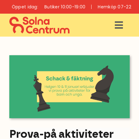
Fortsätt
Öppet idag:
Butiker 10:00-19:00
Hemköp 07-22
till
innehållet
Togg
Navi
ÖPPETTIDER
INFO
BUTIKER
RESTAURANGER
OCH CAFÉER
VÅRD OCH HÄLSA
Prova-på aktiviteter