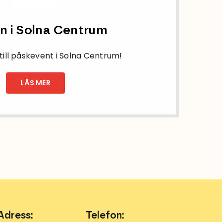
n i Solna Centrum
ll påskevent i Solna Centrum!
LÄS MER
Adress:
Telefon: