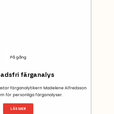
På gång
adsfri färganalys
gästar färganalytikern Madelene Alfredsson
m för personliga färganalyser.
LÄS MER