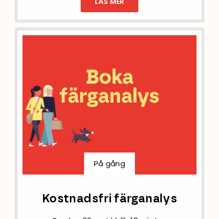
LÄS MER
På gång
Kostnadsfri färganalys