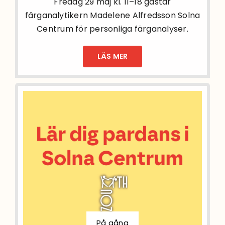
Fredag 29 maj kl. 11–18 gästar
färganalytikern Madelene Alfredsson Solna
Centrum för personliga färganalyser.
LÄS MER
På gång