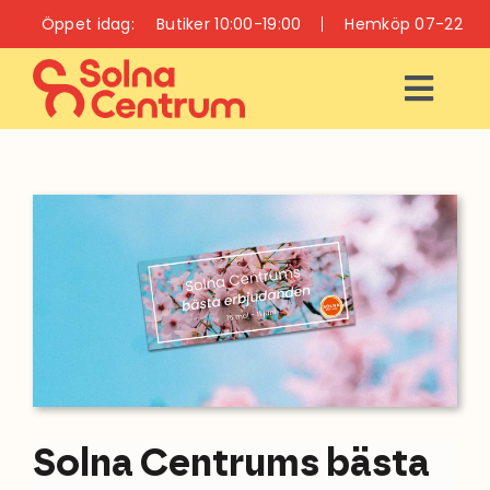
Fortsätt
Öppet idag:
Butiker 10:00-19:00
Hemköp 07-22
till
innehållet
Togg
Navi
ÖPPETTIDER
INFO
BUTIKER
RESTAURANGER
OCH CAFÉER
VÅRD OCH HÄLSA
Solna Centrums bästa