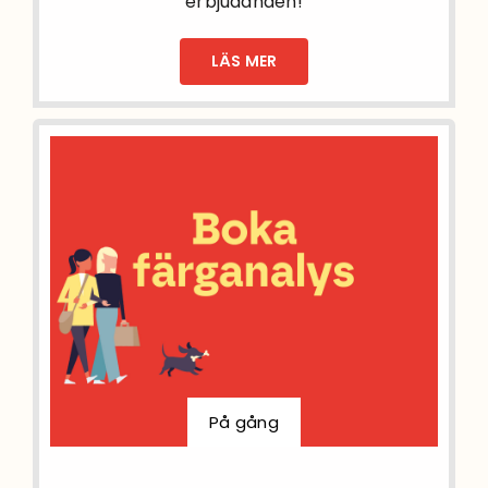
erbjudanden!
LÄS MER
På gång