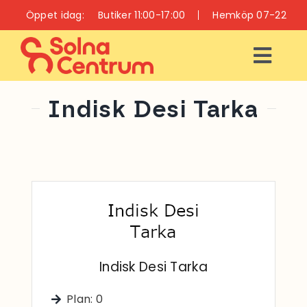
Fortsätt
Öppet idag:
Butiker 11:00-17:00
Hemköp 07-22
till
innehållet
Togg
Navi
ÖPPETTIDER
Indisk Desi Tarka
INFO
BUTIKER
RESTAURANGER
OCH CAFÉER
Indisk Desi Tarka
VÅRD OCH HÄLSA
Plan: 0