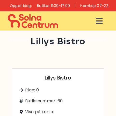
Fortsätt
Öppet idag:
Butiker 11:00-17:00
Hemköp 07-22
till
innehållet
Toggl
Navig
ÖPPETTIDER
Lillys Bistro
INFO
BUTIKER
Lillys Bistro
RESTAURANGER
Plan: 0
OCH CAFÉER
Butiksnummer: 60
VÅRD OCH HÄLSA
Visa på karta