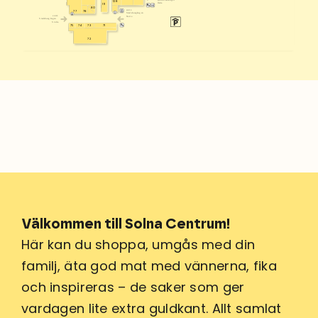
128
Östra
111
80
entré
78
77
Stadshusgången
entré
Norra
Stadshusgången
Södra
73
71
75
74
72
Välkommen till Solna Centrum!
Här kan du shoppa, umgås med din
familj, äta god mat med vännerna, fika
och inspireras – de saker som ger
vardagen lite extra guldkant. Allt samlat