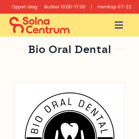
Fortsätt
Öppet idag:
Butiker 10:00-17:00
Hemköp 07-22
till
innehållet
Togg
Navi
ÖPPETTIDER
Bio Oral Dental
INFO
BUTIKER
RESTAURANGER
OCH CAFÉER
VÅRD OCH HÄLSA