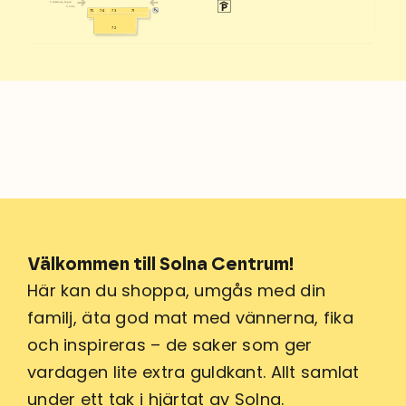
Stadshusgången
Södra
73
71
75
74
72
Välkommen till Solna Centrum!
Här kan du shoppa, umgås med din
familj, äta god mat med vännerna, fika
och inspireras – de saker som ger
vardagen lite extra guldkant. Allt samlat
under ett tak i hjärtat av Solna.