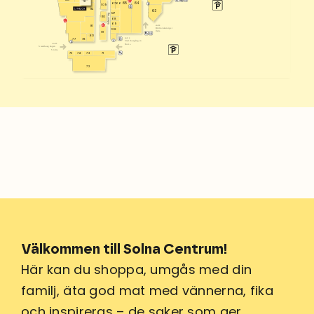
H
122
64
65
67
66
109
82
63
127
Solna torg
110
68
G
69
D
entré
81
Bibliotekstorget
128
Östra
111
80
entré
78
77
Stadshusgången
entré
Norra
Stadshusgången
Södra
73
71
75
74
72
Välkommen till Solna Centrum!
Här kan du shoppa, umgås med din
familj, äta god mat med vännerna, fika
och inspireras – de saker som ger