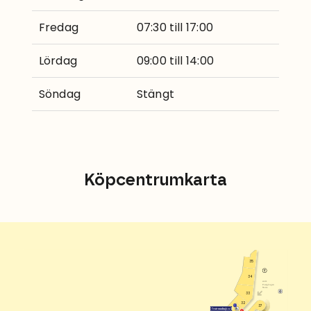
Fredag
07:30 till 17:00
Lördag
09:00 till 14:00
Söndag
Stängt
Köpcentrumkarta
35
34
entré
Postgången
Norra
33
32
37
1002
Centrumslingan 47