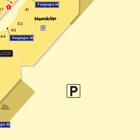
Postgången 36
I
27
41
42
43
44
Postgången 30
ngen 20