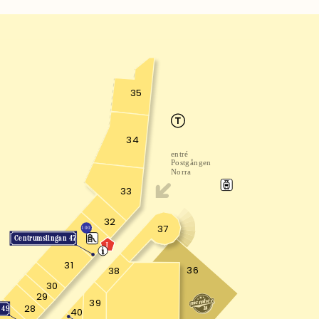
35
34
entré
Postgången
Norra
33
32
37
1002
Centrumslingan 47
J
31
36
38
30
29
39
28
 49
40