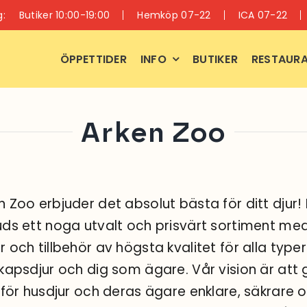
g:
Butiker 10:00-19:00
Hemköp 07-22
ICA 07-22
ÖPPETTIDER
INFO
BUTIKER
RESTAURA
Arken Zoo
n Zoo erbjuder det absolut bästa för ditt djur!
uds ett noga utvalt och prisvärt sortiment me
r och tillbehör av högsta kvalitet för alla type
skapsdjur och dig som ägare. Vår vision är att
t för husdjur och deras ägare enklare, säkrare 