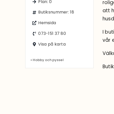
Plan: 0
roli
att h
Butiksnummer: 18
husd
Hemsida
I bu
073-151 37 80
vår 
Visa på karta
Välk
« Hobby och pyssel
Buti