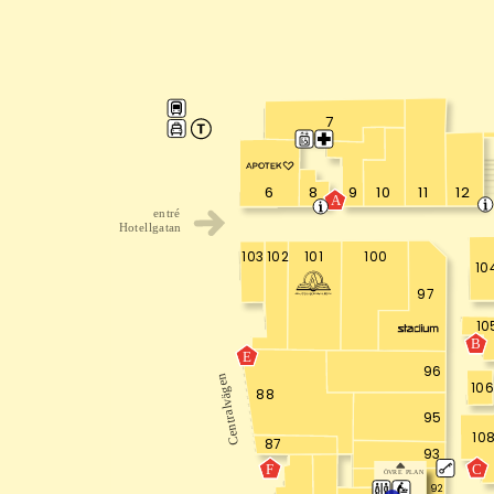
7
8
9
10
11
12
6
A
entré
Hotellgatan
103
102
100
101
10
97
10
B
E
96
Centralvägen
106
88
95
10
87
93
C
F
ÖVRE PLAN
92