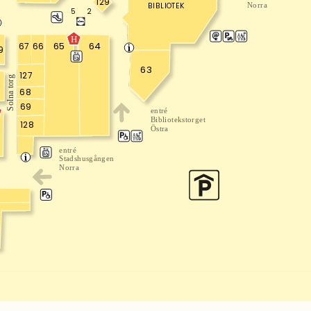
129
BIBLIOTEK
Norra
2
5
H
64
65
67
66
9
63
127
Solna torg
0
68
69
entré
Bibliotekstorget
128
Östra
entré
Stadshusgången
Norra