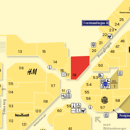
25
Centrumslingan 51
24
23
22
46
21
Postgången
47
20
13
15
48
14
50
116
16
4
18
17
53
115
54
1001
5
117
1
51
55
114
56
58
118
Solna torg
59
113
57
60
120
8
Bibliotekstorget
Postgå
112
121
entré
61
Bibliotekstorget