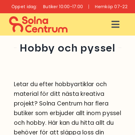
Fortsätt
Öppet idag:
Butiker 10:00-17:00
Hemköp 07-22
till
innehållet
Togg
Navi
ÖPPETTIDER
Hobby och pyssel
INFO
BUTIKER
Letar du efter hobbyartiklar och
material för ditt nästa kreativa
RESTAURANGER
projekt? Solna Centrum har flera
OCH CAFÉER
butiker som erbjuder allt inom pyssel
VÅRD OCH HÄLSA
och hobby. Här kan du hitta allt du
behöver för att släppa loss din