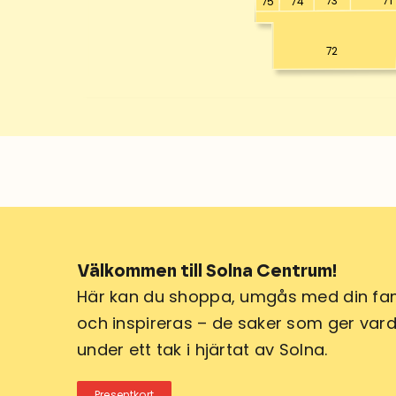
73
71
75
74
72
Välkommen till Solna Centrum!
Här kan du shoppa, umgås med din fam
och inspireras – de saker som ger varda
under ett tak i hjärtat av Solna.
Presentkort