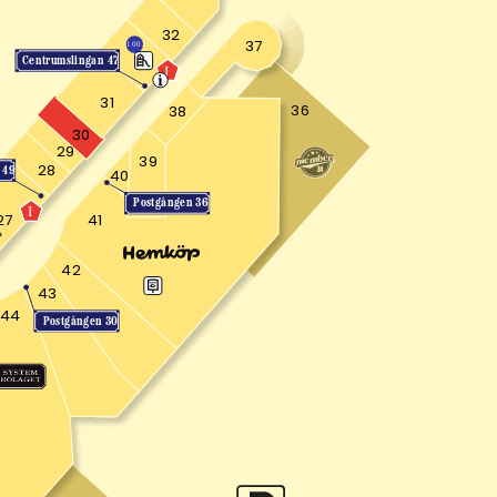
32
37
1002
Centrumslingan 47
J
31
36
38
30
29
39
28
 49
40
Postgången 36
I
27
41
42
43
44
Postgången 30