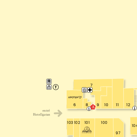
7
8
9
10
11
12
6
A
entré
Hotellgatan
103
102
100
101
10
97