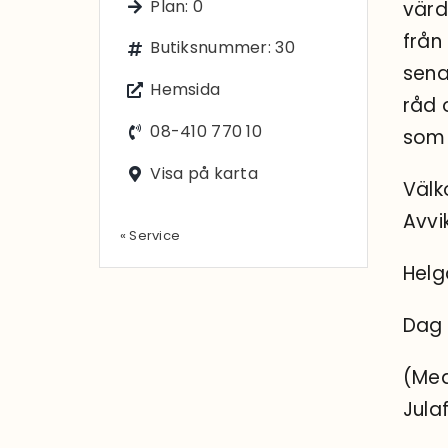
Plan: 0
värd
från
Butiksnummer: 30
sena
Hemsida
råd 
08-410 770 10
som 
Visa på karta
Väl
Avvi
« Service
Helg
Dag 
(Med
Jula