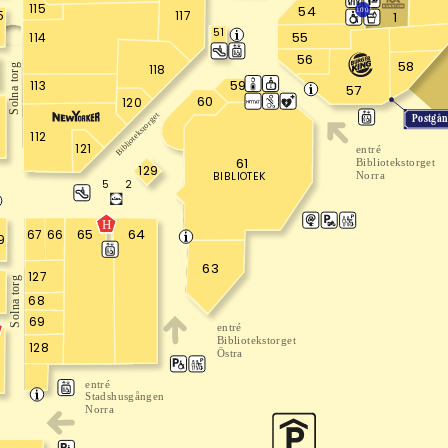
115
54
1001
5
117
1
51
55
114
56
58
118
Solna torg
59
113
57
60
120
8
Bibliotekstorget
Postgå
112
121
entré
61
Bibliotekstorget
129
BIBLIOTEK
Norra
2
5
H
64
65
67
66
9
63
127
Solna torg
0
68
69
entré
Bibliotekstorget
128
Östra
entré
Stadshusgången
Norra