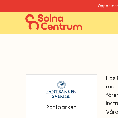
Fortsätt
Öppet ida
till
innehållet
Hos 
med 
före
inst
Pantbanken
Våra