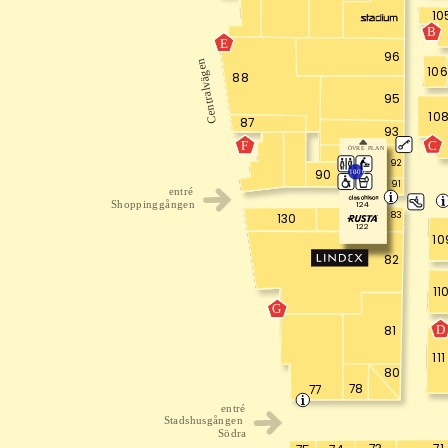
10
B
E
96
Centralvägen
106
88
95
10
87
93
C
F
ÖVRE PLAN
92
90
1000
91
entré
124
Shoppinggången
83
130
122
10
82
11
G
D
81
111
80
78
77
entré
Stadshusgången
Södra