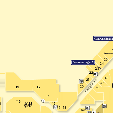
Centrumslingan
25
Centrumslingan 51
24
23
22
46
21
Postgången
47
20
13
15
48
14
50
116
16
4
18
17
53