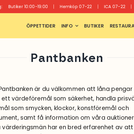
g:
Butiker 10:00-19:00
Hemköp 07-22
ICA 07-22
ÖPPETTIDER
INFO
BUTIKER
RESTAURA
Pantbanken
Pantbanken är du välkommen att låna pengar
ett värdeföremål som säkerhet, handla prisv
mål som smycken, klockor, konstföremål och
rument, samt få information om våra auktioner
 värderingsmän har en bred erfarenhet av att