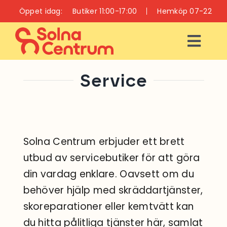
Fortsätt
Öppet idag:
Butiker 11:00-17:00
Hemköp 07-22
till
innehållet
Togg
Navi
ÖPPETTIDER
Service
INFO
BUTIKER
Solna Centrum erbjuder ett brett
utbud av servicebutiker för att göra
RESTAURANGER
din vardag enklare. Oavsett om du
OCH CAFÉER
behöver hjälp med skräddartjänster,
VÅRD OCH HÄLSA
skoreparationer eller kemtvätt kan
du hitta pålitliga tjänster här, samlat