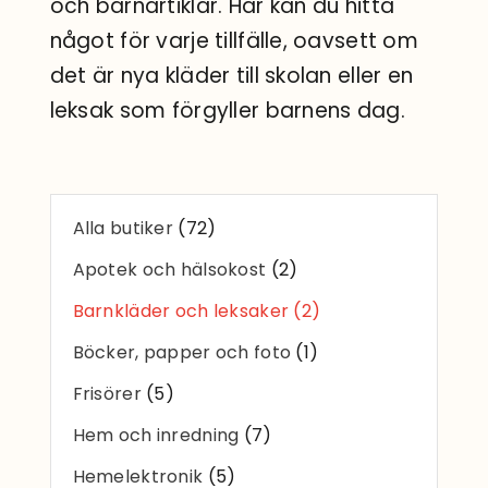
och barnartiklar. Här kan du hitta
Sök
något för varje tillfälle, oavsett om
efter:
det är nya kläder till skolan eller en
leksak som förgyller barnens dag.
Alla butiker
(72)
Apotek och hälsokost
(2)
Barnkläder och leksaker
(2)
Böcker, papper och foto
(1)
Frisörer
(5)
Hem och inredning
(7)
Hemelektronik
(5)