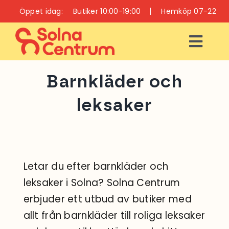
Fortsätt
Öppet idag:
Butiker 10:00-19:00
Hemköp 07-22
till
innehållet
Togg
Navi
ÖPPETTIDER
Barnkläder och
leksaker
INFO
BUTIKER
Letar du efter barnkläder och
RESTAURANGER
OCH CAFÉER
leksaker i Solna? Solna Centrum
erbjuder ett utbud av butiker med
VÅRD OCH HÄLSA
allt från barnkläder till roliga leksaker