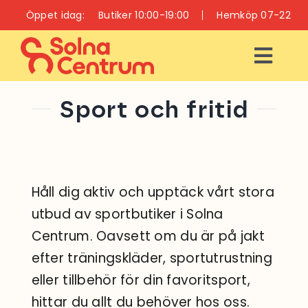
Fortsätt
Öppet idag:
Butiker 10:00-19:00
Hemköp 07-22
till
innehållet
Togg
Navi
ÖPPETTIDER
Sport och fritid
INFO
BUTIKER
Håll dig aktiv och upptäck vårt stora
utbud av sportbutiker i Solna
RESTAURANGER
Centrum. Oavsett om du är på jakt
OCH CAFÉER
efter träningskläder, sportutrustning
VÅRD OCH HÄLSA
eller tillbehör för din favoritsport,
hittar du allt du behöver hos oss.