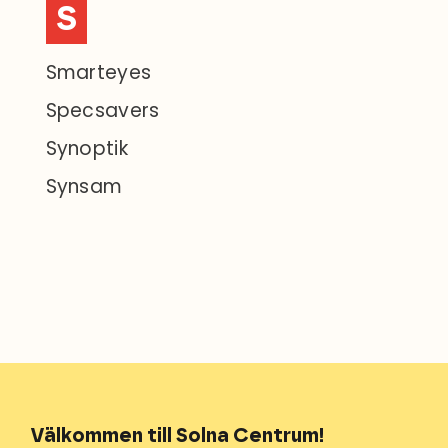
S
Smarteyes
Specsavers
Synoptik
Synsam
Välkommen till Solna Centrum!