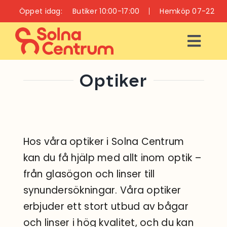
Fortsätt
Öppet idag:
Butiker 10:00-17:00
Hemköp 07-22
till
innehållet
Togg
Navi
ÖPPETTIDER
Optiker
INFO
BUTIKER
Hos våra optiker i Solna Centrum
kan du få hjälp med allt inom optik –
RESTAURANGER
från glasögon och linser till
OCH CAFÉER
synundersökningar. Våra optiker
VÅRD OCH HÄLSA
erbjuder ett stort utbud av bågar
och linser i hög kvalitet, och du kan