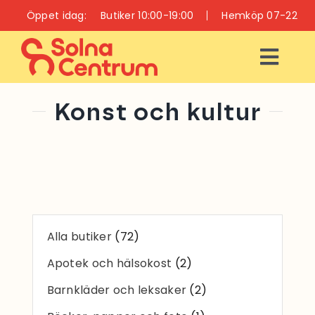
Fortsätt
Öppet idag:
Butiker 10:00-19:00
Hemköp 07-22
till
innehållet
Togg
Navi
ÖPPETTIDER
Konst och kultur
INFO
BUTIKER
RESTAURANGER
Alla butiker
(72)
OCH CAFÉER
Apotek och hälsokost
(2)
VÅRD OCH HÄLSA
Barnkläder och leksaker
(2)