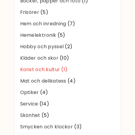
Böcker, papper och foto
(1)
Sök
Frisörer
(5)
efter:
Hem och inredning
(7)
Hemelektronik
(5)
Hobby och pyssel
(2)
Kläder och skor
(10)
Konst och kultur
(1)
Mat och delikatess
(4)
Optiker
(4)
Service
(14)
Skönhet
(5)
Smycken och klockor
(3)